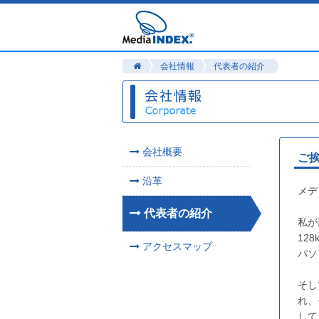
会社情報
代表者の紹介
会社概要
ご
沿革
メデ
代表者の紹介
私が
12
アクセスマップ
パソ
そし
れ、
して