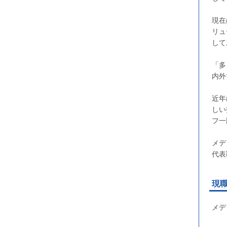
現在
リュ
して
「多
内外
近年
しい
フ一
メデ
代表
現
メデ