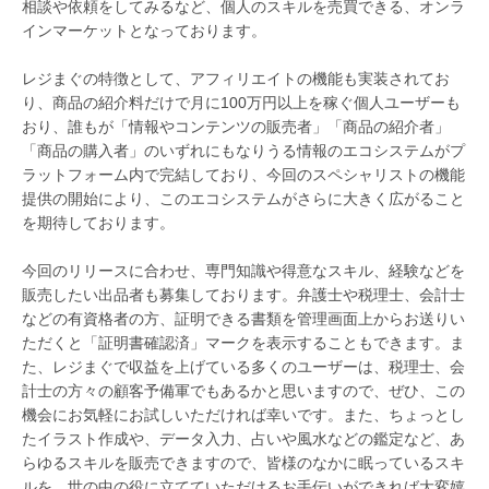
相談や依頼をしてみるなど、個人のスキルを売買できる、オンラ
インマーケットとなっております。
レジまぐの特徴として、アフィリエイトの機能も実装されてお
り、商品の紹介料だけで月に100万円以上を稼ぐ個人ユーザーも
おり、誰もが「情報やコンテンツの販売者」「商品の紹介者」
「商品の購入者」のいずれにもなりうる情報のエコシステムがプ
ラットフォーム内で完結しており、今回のスペシャリストの機能
提供の開始により、このエコシステムがさらに大きく広がること
を期待しております。
今回のリリースに合わせ、専門知識や得意なスキル、経験などを
販売したい出品者も募集しております。弁護士や税理士、会計士
などの有資格者の方、証明できる書類を管理画面上からお送りい
ただくと「証明書確認済」マークを表示することもできます。ま
た、レジまぐで収益を上げている多くのユーザーは、税理士、会
計士の方々の顧客予備軍でもあるかと思いますので、ぜひ、この
機会にお気軽にお試しいただければ幸いです。また、ちょっとし
たイラスト作成や、データ入力、占いや風水などの鑑定など、あ
らゆるスキルを販売できますので、皆様のなかに眠っているスキ
ルを、世の中の役に立てていただけるお手伝いができれば大変嬉